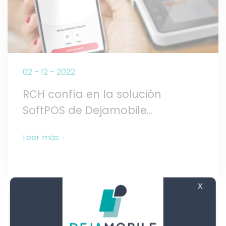
02 - 12 - 2022
RCH confía en la solución
SoftPOS de Dejamobile...
Leer más
X