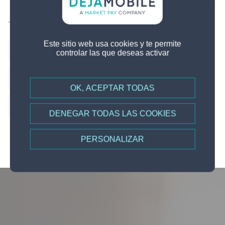
Tags
Este sitio web usa cookies y te permite
tap on phone
softPOS
Tap To Phone
controlar las que deseas activar
NFC
soft POS
mPOS
cpoc
OK, ACEPTAR TODAS
market pay
pago movil
hce
DENEGAR TODAS LAS COOKIES
PERSONALIZAR