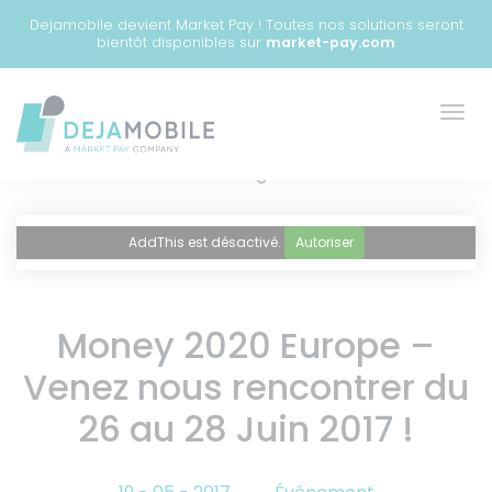
Dejamobile devient Market Pay ! Toutes nos solutions seront
bientôt disponibles sur
market-pay.com
Partager
Panneau de gestion des cookies
AddThis est désactivé.
Autoriser
Money 2020 Europe –
Venez nous rencontrer du
26 au 28 Juin 2017 !