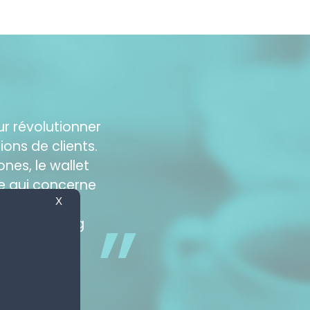
r révolutionner
ons de clients.
nes, le wallet
e qui concerne
”
utien de nos
X
e de shopping