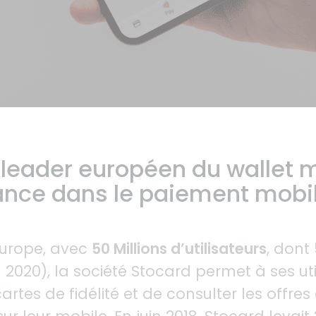
 leader européen du wallet m
ance dans le paiement mobi
Europe, avec
5
0 Millions d’utilisateurs
, dont
n 20
20
), la société
Stocard
permet à ses uti
cartes de fidélité et de consulter les offre