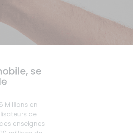
obile, se
le
5
Millions en
lisateurs de
s des enseignes