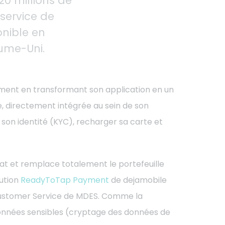
20 million
s
de
service de
nible en
aume-Uni.
ement en transformant son application en un
, directement intégrée au sein de son
ier son identité (KYC), recharger sa carte et
at et remplace totalement le portefeuille
lution
ReadyToTap Payment
de dejamobile
Customer Service de MDES.
Comme la
 données sensibles (cryptage des données de