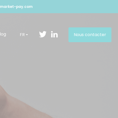
market-pay.com
log
FR
Nous contacter