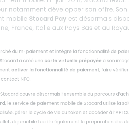
ur leur mobile. En juin 2018,
Stocard
levait 
our notamment développer son offre. Son 
t mobile
Stocard Pay
est désormais dispo
e, France, Italie aux Pays Bas et au Roy
arché du m-paiement et intègre la fonctionnalité de pai
Stocard a créé une
carte virtuelle prépayée
à son image
ement
activer la fonctionnalité de paiement
, faire vérif
s contact NFC.
, Stocard couvre désormais l’ensemble du parcours d’ach
rd
, le service de paiement mobile de Stocard utilise la so
isée, gérer le cycle de vie du token et accéder à l’API 
allet, dejamobile facilite également la préparation des