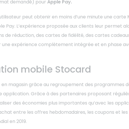
format demandé) pour
Apple Pay.
e utilisateur peut obtenir en moins d’une minute une cart
pple Pay. L’expérience proposée aux clients leur permet 
bons de réduction, des cartes de fidélité, des cartes cad
ir une expérience complètement intégrée et en phase av
ation mobile Stocard
s en magasin grâce au regroupement des programmes de 
le application. Grâce à des partenaires proposant réguli
éaliser des économies plus importantes qu’avec les appl
chat entre les offres hebdomadaires, les coupons et les c
ial en 2019.