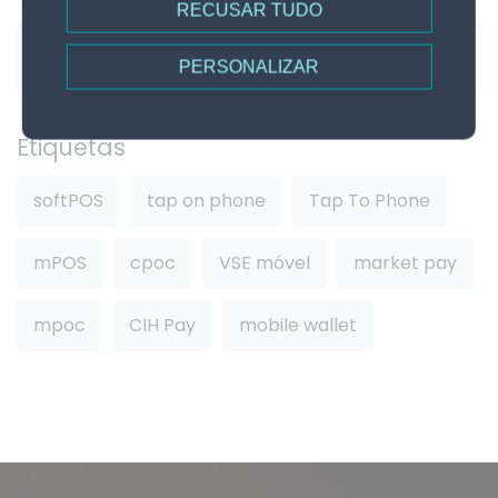
RECUSAR TUDO
PERSONALIZAR
Etiquetas
softPOS
tap on phone
Tap To Phone
mPOS
cpoc
VSE móvel
market pay
mpoc
CIH Pay
mobile wallet