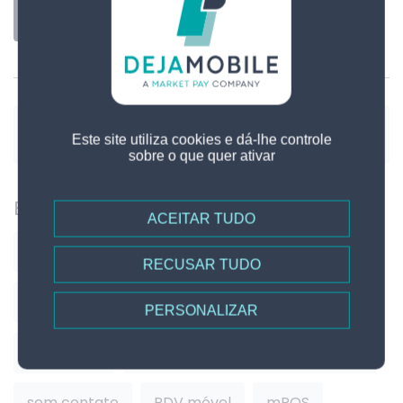
Ler mais
Este site utiliza cookies e dá-lhe controle
sobre o que quer ativar
Etiquetas
ACEITAR TUDO
softPOS
MPoC
Tokenização
RECUSAR TUDO
Pagamentos móveis HCE
NFC
PERSONALIZAR
tap to pay
aceitação de pagamento digital
sem contato
PDV móvel
mPOS